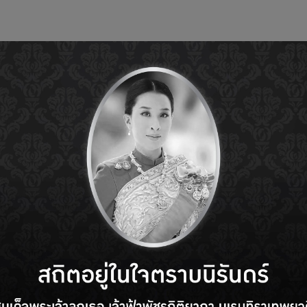
e
About us
Member Application
Member
Ne
Webinar