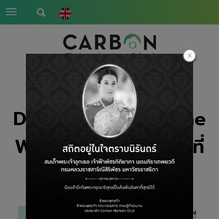
Toggle
navigation
DID YOU KNOW? The
Webinar Series ครั้งที่
31 6/2025