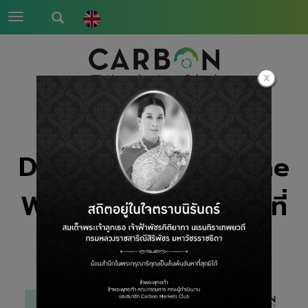
Toggle
navigation
DID YOU KNOW? The
Webinar Series ครั้งที่
31 6/2025