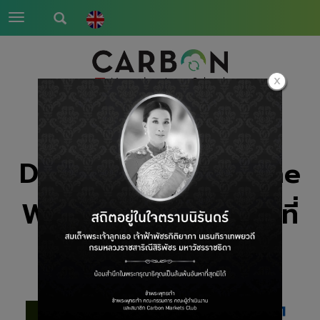
Toggle
navigation
DID YOU KNOW? The
Webinar Series ครั้งที่
8