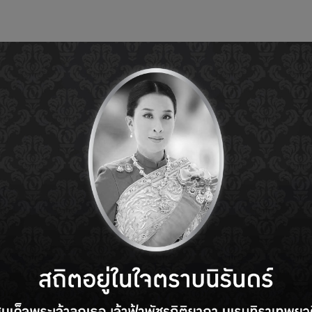
e
About us
Member Application
Member
Ne
The Webinar Series ครั
DID YOU KNOW? The We
“ทำความรู้จักกับ Carbon 
Zero
“